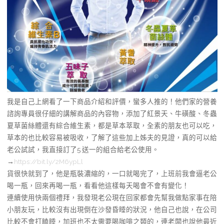
我是自己上網看了一下商品介紹和評價，蠻多人推的！他們家的營養
諮詢專員很仔細的講解商品的內容物，添加了紅景天、牛磺酸、冬蟲
夏草菌絲體還有綜合維生素，都是草本萃取，全素的朋友也可以吃，
草本的也比較容易被吸收，了解了這些加上姊夫的見證，真的可以給
老公試試，我直接訂了5 送一的組合給老公使用。
→
https://bit.ly/2M6ypLl
貨很快就到了，他是瓶裝濃縮的，一口就喝完了，上班前我會逼老公
喝一瓶，回來再喝一瓶，看看他這樣每天喝會不會有變化！
連續使用快兩個禮拜，我發現老公現在回家都會先幫我做點家事在陪
小朋友玩，比較沒有出現倒在沙發昏睡的狀況，他自己也說，在公司
比較不會打瞌睡，加班也不太需要喝咖啡之類的，連老闆也說他最近