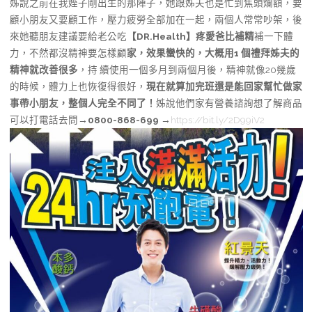
姊說之前在我姪子剛出生的那陣子，她跟姊夫也是忙到焦頭爛額，要
顧小朋友又要顧工作，壓力疲勞全部加在一起，兩個人常常吵架，後
來她聽朋友建議要給老公吃
【DR.Health】疼愛爸比補精
補一下體
力，不然都沒精神要怎樣顧
家，效果蠻快的，大概用1 個禮拜姊夫的
精神就改善很多
，持 續使用一個多月到兩個月後，精神就像20幾歲
的時候，體力上也恢復得很好，
現在就算加完班還是能回家幫忙做家
事帶小朋友，整個人完全不同了！
姊說他們家有營養諮詢想了解商品
可以打電話去問→
0800-868-699
→
https://bit.ly/2D99iV2