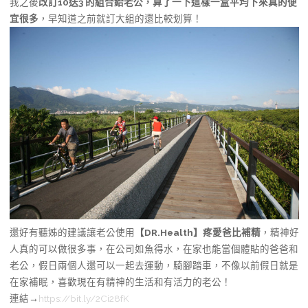
我之後
改訂10送3 的組合給老公，算了一下這樣一盒平均下來真的便
宜很多
，早知道之前就訂大組的還比較划算！
還好有聽姊的建議讓老公使用
【DR.Health】疼愛爸比補精
，精神好
人真的可以做很多事，在公司如魚得水，在家也能當個體貼的爸爸和
老公，假日兩個人還可以一起去運動，騎腳踏車，不像以前假日就是
在家補眠，喜歡現在有精神的生活和有活力的老公！
連結→
https://bit.ly/2Ci28fK