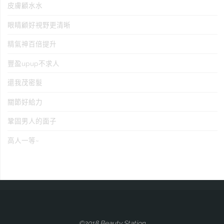
皮膚顧水水
眼睛顧好視野更清晰
精氣神百倍提升
豐盈upup不求人
還我茂密髮
關節好給力
鞏固男人的面子
高人一等~
©2018 Beauty Station