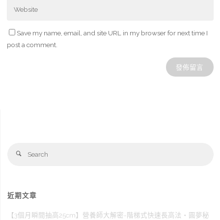
Save my name, email, and site URL in my browser for next time I
post a comment.
Se
Search
fo
近期文章
【3個月瞬間抽高25cm】營養師大解密-階梯式快速長高法‧圓夢秘