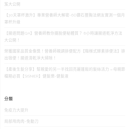
笈大公開
【30天罩杯激升】專業營養師大解密-6D鑽石豐胸法網友實測一個月
罩杯升級
【腸道問題QA】營養師教你擺脫便秘體質？ 8小時讓腸道乾淨方法
大公開！
榮獲國家品質金像獎！營養師親調排便配方【階梯式酵素排便法】排
出宿便！腸道清乾淨大掃除！
【產後生髮分享】幫親愛的另一半找回亮麗蓬鬆的髮絲活力→母親節
檔期必買【SISNIER】健髮樂-健髮液
分類
免疫力大提升
局部甩肉肉~免動刀