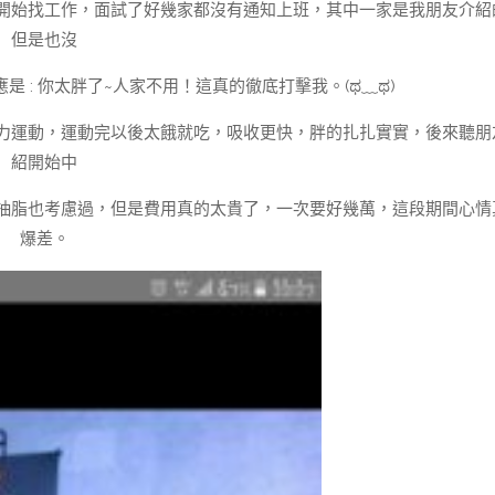
開始找工作，面試了好幾家都沒有通知上班，其中一家是我朋友介紹
但是也沒
 : 你太胖了~人家不用！這真的徹底打擊我。(ಥ﹏ಥ)
力運動，運動完以後太餓就吃，吸收更快，胖的扎扎實實，後來聽朋
紹開始中
抽脂也考慮過，但是費用真的太貴了，一次要好幾萬，這段期間心情
爆差。