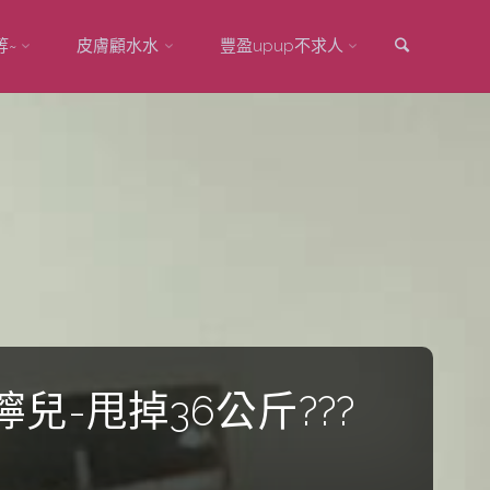
Search
等~
皮膚顧水水
豐盈upup不求人
-甩掉36公斤???