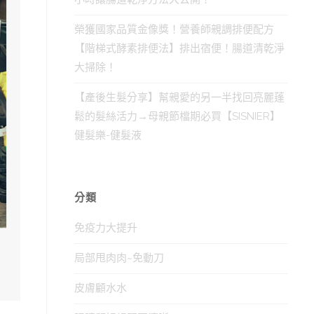
榮獲國家品質金像獎！營養師親調排便配方
【階梯式酵素排便法】排出宿便！腸道清乾淨
大掃除！
【產後生髮分享】幫親愛的另一半找回亮麗蓬
鬆的髮絲活力→母親節檔期必買【SISNIER】
健髮樂-健髮液
分類
免疫力大提升
局部甩肉肉~免動刀
皮膚顧水水