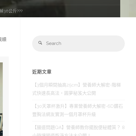
36公斤???
Sear
很順
Search
for:
近期文章
【3個月瞬間抽高25cm】營養師大解密-階梯
式快速長高法‧圓夢秘笈大公開
【30天罩杯激升】專業營養師大解密-6D鑽石
豐胸法網友實測一個月罩杯升級
【腸道問題QA】營養師教你擺脫便秘體質？ 8
小時讓腸道乾淨方法大公開！