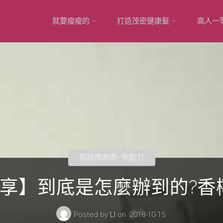
Skip
就要瘦瘦的
打造茂密健康髮
高人一
to
content
局部甩肉肉~免動刀
享】到底是怎麼辦到的?香檸兒
Posted by
LI
on
2018-10-15