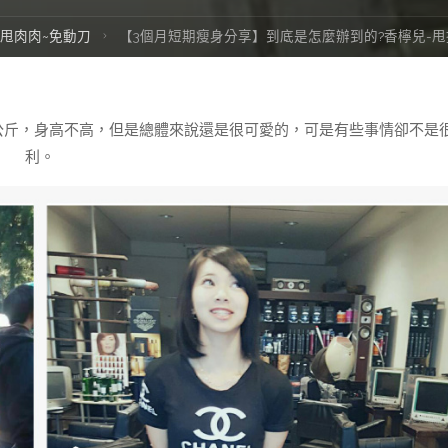
甩肉肉~免動刀
【3個月短期瘦身分享】到底是怎麼辦到的?香檸兒-甩掉
78公斤，身高不高，但是總體來說還是很可愛的，可是有些事情卻不是
利。