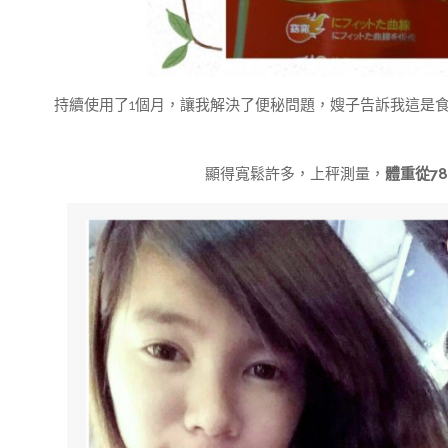
持續使用了1個月，讓我解決了便秘問題，嫂子告訴我這是
顯得寬鬆許多，上秤測量，