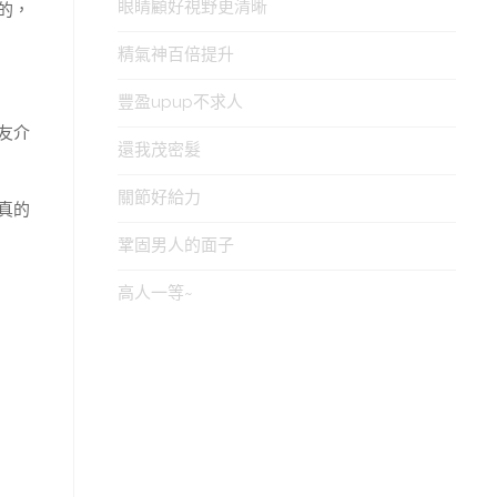
眼睛顧好視野更清晰
的，
精氣神百倍提升
豐盈upup不求人
友介
還我茂密髮
關節好給力
真的
鞏固男人的面子
高人一等~