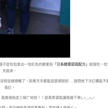
嫂子從包包拿出一包紅色的酵素粉
「日系酵素窈窕配方」
給我吃，吃
天起床，
沒有這樣順暢了，如果天天都能這麼順就好………我問他下次訂購能不
我訂，
直接指定三組ㄏ哈哈！！認真希望能讓我瘦下來(｡>﹏<｡)
不錯，而且擁有多項世界專利，真的讓人很放心。