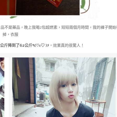
食品不是藥品，晚上我喝2包超燃素，短短兩個月時間，我的褲子開始
掉，衣服
體重從78公斤降到了62公斤٩
(
♡
ε
♡
)۶
，效果真的很驚人！