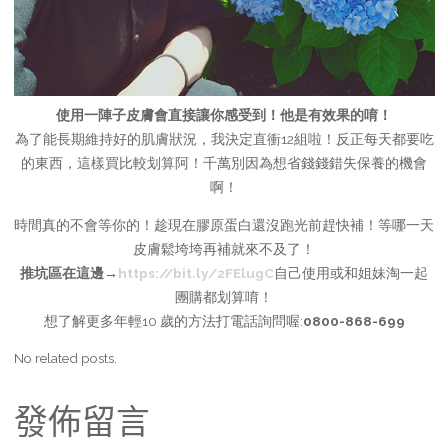
使用一陣子皮膚會直接讓你感受到！他是有效果的唷！
為了能長期維持好的肌膚狀況，我決定直衝12組啦！反正每天都要吃
的東西，這樣買比較划算阿！千萬別因為想省錢錢錯失保養的機會
啊！
時間真的不會等你的！趁現在膠原蛋白還沒跑光前趕快補！等哪一天
皮膚鬆垮垮再補就來不及了！
推坑區在這邊→
https://bit.ly/2FElugC
自己使用或和姐妹淘一起
團購都划算唷！
想了解更多年輕10 歲的方法打電話詢問喔:
0800-868-699
No related posts.
發佈留言