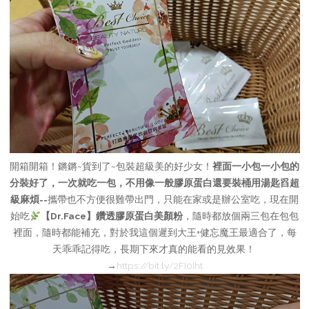
開箱開箱！鏘鏘~貨到了~包裝超級美的好少女！
裡面一小包一小包的
分裝好了，一次就吃一包，不用像一般膠原蛋白還要裝桶用湯匙舀超
級麻煩
==攜帶也不方便很難帶出門，只能在家或是辦公室吃，現在開
始吃
【
Dr.Face
】鑽透膠原蛋白美顏粉
，隨時都放個兩三包在包包
裡面，隨時都能補充，對於我這個遲到大王+健忘魔王最適合了
，每
天乖乖記得吃，長期下來才真的能看的見效果！
→
https://bit.ly/2FI0Iht