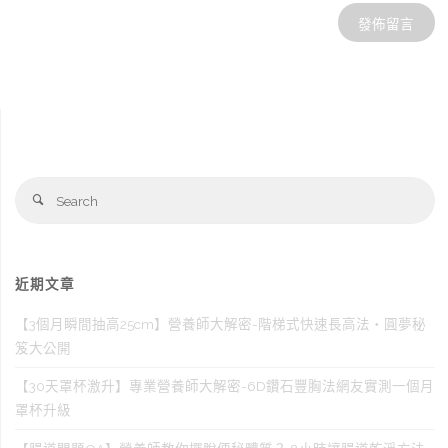
Se
Search
fo
近期文章
【3個月瞬間抽高25cm】營養師大解密-階梯式快速長高法‧圓夢秘
笈大公開
【30天罩杯激升】專業營養師大解密-6D鑽石豐胸法網友實測一個月
罩杯升級