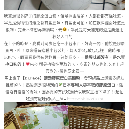
我買過很多牌子的膠原蛋白粉，但是採雷居多，大部份都有怪味道，
畢竟是動物性的難免會有些腥味，有些更可怕，加在飲料裡面味道更
複雜，完全不會想再繼續喝下去
，畢竟是每天補充的還是要選比
較好入口的。
在上班的時候，我看到同事在吃一小包東西，好奇一問，他說是膠原
蛋白，哇！原來還有這種小包裝的，每天帶
2
包放包包裡，隨時都可
以吃ㄟ，同事看我很有興趣丟一包給我吃，
一點腥味都沒有，是水蜜
桃口味的！
(•ө•)
♡
還是植物性萃取的ㄟ，吃素的朋友也能吃唷！超
喜歡的
~
我也要來買
~~
馬上查了
【
Dr.Face
】鑽透膠原蛋白美顏粉
，發現網路上還蠻多網友
推薦的ㄟ！然後還是很特別的
日本專利人蔘萃取的膠原蛋白
，難
怪沒有怪怪的腥味
，因為真的有試吃過所以我就直接下單了！
(
超怕
吃到有腥味的
(
｡
ŏ
﹏
ŏ)→
https://bit.ly/2FI0Iht