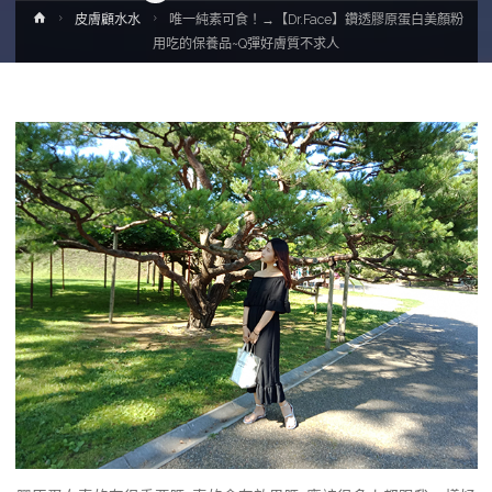
Home
皮膚顧水水
唯一純素可食！→【Dr.Face】鑽透膠原蛋白美顏粉
用吃的保養品~Q彈好膚質不求人