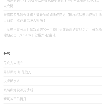
【腸道問題QA】營養師教你擺脫便秘體質？ 8小時讓腸道乾淨方法
大公開！
榮獲國家品質金像獎！營養師親調排便配方【階梯式酵素排便法】排
出宿便！腸道清乾淨大掃除！
【產後生髮分享】幫親愛的另一半找回亮麗蓬鬆的髮絲活力→母親節
檔期必買【SISNIER】健髮樂-健髮液
分類
免疫力大提升
局部甩肉肉~免動刀
皮膚顧水水
眼睛顧好視野更清晰
精氣神百倍提升