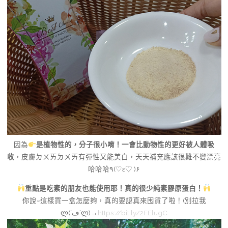
因為
是植物性的，分子很小唷！一會比動物性的更好被人體吸
收
，皮膚ㄉㄨㄞㄉㄨㄞ有彈性又能美白，天天補充應該很難不變漂亮
哈哈哈٩(♡ε♡ )۶
重點是吃素的朋友也能使用耶！真的很少純素膠原蛋白！
你說~這樣買一盒怎麼夠，真的要認真來囤貨了啦！
(
別拉我
ლ
(´
ڡ
`
ლ
)→
https://bit.ly/2FElugC