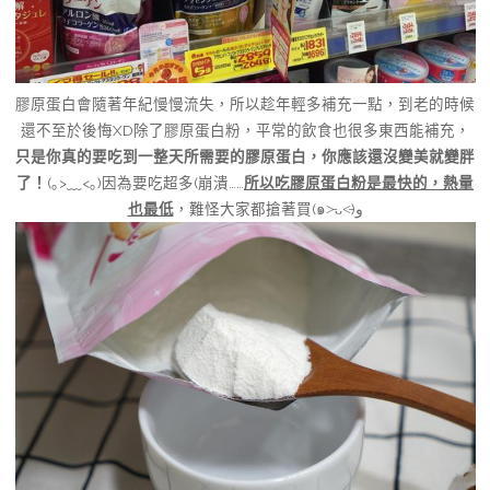
膠原蛋白會隨著年紀慢慢流失，所以趁年輕多補充一點，到老的時候
還不至於後悔XD除了膠原蛋白粉，平常的飲食也很多東西能補充，
只是你真的要吃到一整天所需要的膠原蛋白，你應該還沒變美就變胖
了！
(｡>﹏<｡)因為要吃超多(崩潰……
所以吃膠原蛋白粉是最快的，熱量
也最低
，難怪大家都搶著買(๑˃̵ᴗ˂̵)ﻭ