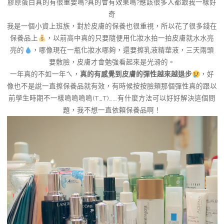
膠原蛋白真的有很重要嗎?真的會有效果嗎?應該很多人都跟我一樣好
奇
我是一個小資上班族，對於皮膚的保養也很重視，所以花了很多錢在
保養品上
，以前高中真的只要隨便用化妝水拍一拍皮膚就水水亮
亮的
，哪像現在一瓶化妝水哪夠，還要擦乳液精華液，三天兩頭
要敷臉，皮膚才會勉強看起來是光滑的。
一年真的不如一年ㄟ，
真的有感覺到皮膚的彈性越來越退步
，好
像也不是說一直擦保養品就有效，有時候按按臉頰那個彈性真的跟以
前學生時期不一樣嗚嗚嗚嗚(T_T)…….有什麼方法可以好好解決這個問
題，我不想一直依賴保養品啊！